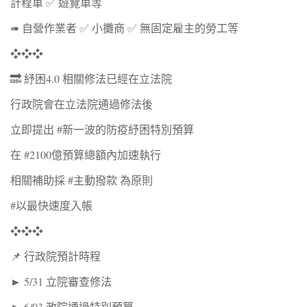
計程車 ✅ 遊覽車等
➠ 自營作業者 ✅ 小攤商 ✅ 無固定雇主的勞工等
❖❖❖
🔜 紓困4.0 相關修法已經在立法院
行政院會在立法院通過修法後
立即提出 #新一波的防疫紓困特別預算
在 #2100億預算總額內加速執行
相關補助採 #主動撥款 為原則
#以最快速度入帳
❖❖❖
📌 行政院預計時程
► 5/31 立院審查修法
► 6/03 政院通過特別預算