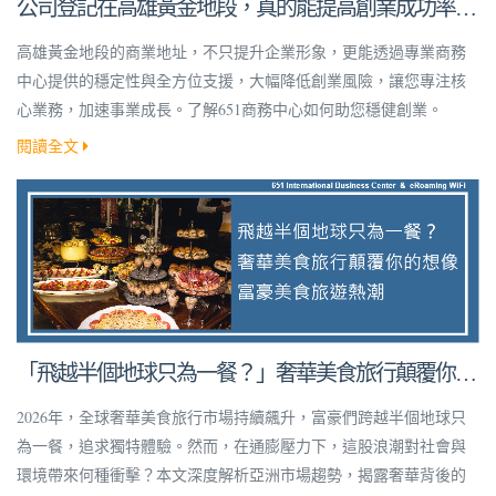
公司登記在高雄黃金地段，真的能提高創業成功率
嗎？
高雄黃金地段的商業地址，不只提升企業形象，更能透過專業商務
中心提供的穩定性與全方位支援，大幅降低創業風險，讓您專注核
心業務，加速事業成長。了解651商務中心如何助您穩健創業。
閱讀全文
「飛越半個地球只為一餐？」奢華美食旅行顛覆你的
想像！
2026年，全球奢華美食旅行市場持續飆升，富豪們跨越半個地球只
為一餐，追求獨特體驗。然而，在通膨壓力下，這股浪潮對社會與
環境帶來何種衝擊？本文深度解析亞洲市場趨勢，揭露奢華背後的