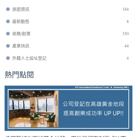
旅遊資訊
184
最新動態
8
商務/創業
350
產業快訊
44
外籍人士設址登記
4
熱門點閱