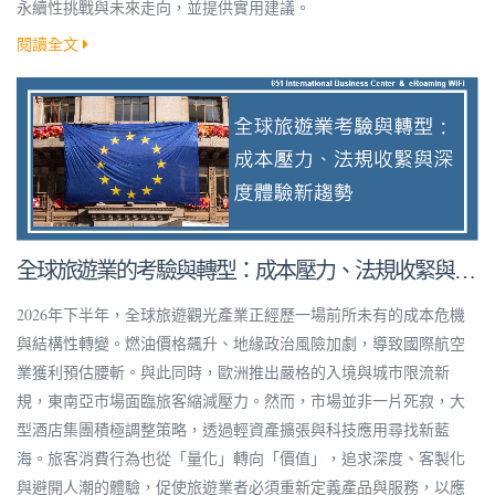
永續性挑戰與未來走向，並提供實用建議。
閱讀全文
全球旅遊業的考驗與轉型：成本壓力、法規收緊與深
度體驗新趨勢
2026年下半年，全球旅遊觀光產業正經歷一場前所未有的成本危機
與結構性轉變。燃油價格飆升、地緣政治風險加劇，導致國際航空
業獲利預估腰斬。與此同時，歐洲推出嚴格的入境與城市限流新
規，東南亞市場面臨旅客縮減壓力。然而，市場並非一片死寂，大
型酒店集團積極調整策略，透過輕資產擴張與科技應用尋找新藍
海。旅客消費行為也從「量化」轉向「價值」，追求深度、客製化
與避開人潮的體驗，促使旅遊業者必須重新定義產品與服務，以應