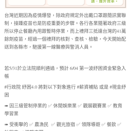
台灣近期因為疫情爆發，除政府規定外出戴口罩跟簡訊實聯
制，接踵疫苗也是防疫重要的步驟。各行各業隨著政府三級
所以停止餐廳內用跟暫時停業，而上禮拜三抵達台灣的41萬
餘劑疫苗，經過一個禮拜的核對、查核、檢驗，今天開始配
送到各縣市，馳援第一線醫療與警消人員。
若5/31於立法院順利通過，預計 6/04 第一波紓困資金緊急入
帳
#行政院 紓困4.0 將對以下對象進行 #薪資補貼 或是 #現金紓
困
➠ 因三級管制停業的 ✅ 休閒娛樂業 ✅ 觀展觀賽業 ✅ 教育
學習業
➠ 受衝擊的 ✅ 農漁民 ✅ 觀光旅宿 ✅ 領隊導遊 ✅ 餐飲 ✅