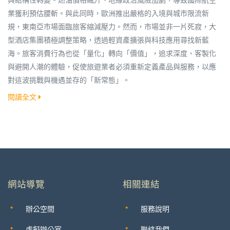
業獲利預估腰斬。與此同時，歐洲推出嚴格的入境與城市限流新
規，東南亞市場面臨旅客縮減壓力。然而，市場並非一片死寂，大
型酒店集團積極調整策略，透過輕資產擴張與科技應用尋找新藍
海。旅客消費行為也從「量化」轉向「價值」，追求深度、客製化
與避開人潮的體驗，促使旅遊業者必須重新定義產品與服務，以應
對這波挑戰與機遇並存的「新常態」。
閱讀全文
網站導覽
相關連結
辦公空間
服務說明
虛擬辦公室
聯絡我們