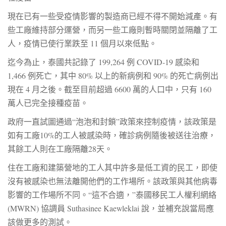
現在已有一些受疫情影響的製造商已經不得不開始減產。有
些工廠維持部分運營，而另一些工廠則暫時關閉並隔離了工
人，疫情已使行業跌至 11 個月以來低點。
迄今為止，泰國共記錄了 199,264 例 COVID-19 感染和
1,466 例死亡，其中 80% 以上的新病例和 90% 的死亡病例出
現在 4 月之後。截至目前超過 6600 萬的人口中，只有 160
萬人已完全接種疫苗。
政府一直試圖通過“泡泡和封鎖”政策來控制疫情，該政策是
如有工廠10%的工人被感染時，確診病例隨後被送往治療，
其餘工人則在工廠隔離28天。
住在工廠和建築營地的工人其中許多是低工資的民工，即使
沒有被感染也無法離開他們的工作場所。該政策與其他病毒
影響的工作場所不同。“這不合適，”泰國移民工人權利網絡
(MWRN) 協調員 Suthasinee Kaewleklai 說，並補充說當局應
該做更多的測試。