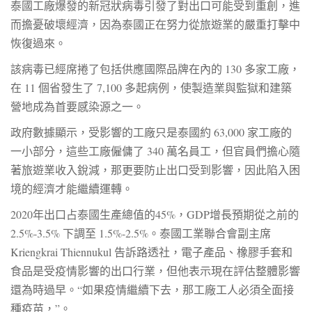
泰國工廠爆發的新冠狀病毒引發了對出口可能受到重創，進
而擔憂破壞經濟，因為泰國正在努力從旅遊業的嚴重打擊中
恢復過來。
該病毒已經席捲了包括供應國際品牌在內的 130 多家工廠，
在 11 個省發生了 7,100 多起病例，使製造業與監獄和建築
營地成為首要感染源之一。
政府數據顯示，受影響的工廠只是泰國約 63,000 家工廠的
一小部分，這些工廠僱傭了 340 萬名員工，但官員們擔心隨
著旅遊業收入銳減，那更要防止出口受到影響，因此陷入困
境的經濟才能繼續運轉。
2020年出口占泰國生產總值的45%，GDP增長預期從之前的
2.5%-3.5% 下調至 1.5%-2.5%。泰國工業聯合會副主席
Kriengkrai Thiennukul 告訴路透社，電子產品、橡膠手套和
食品是受疫情影響的出口行業，但他表示現在評估整體影響
還為時過早。“如果疫情繼續下去，那工廠工人必須全面接
種疫苗，”。