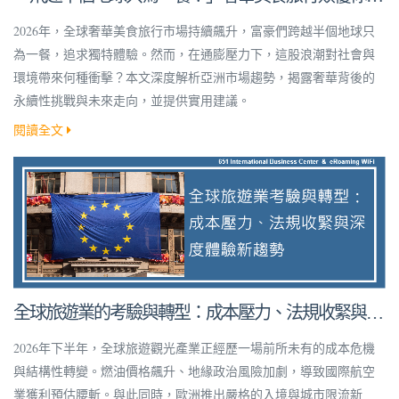
想像！
2026年，全球奢華美食旅行市場持續飆升，富豪們跨越半個地球只
為一餐，追求獨特體驗。然而，在通膨壓力下，這股浪潮對社會與
環境帶來何種衝擊？本文深度解析亞洲市場趨勢，揭露奢華背後的
永續性挑戰與未來走向，並提供實用建議。
閱讀全文
全球旅遊業的考驗與轉型：成本壓力、法規收緊與深
度體驗新趨勢
2026年下半年，全球旅遊觀光產業正經歷一場前所未有的成本危機
與結構性轉變。燃油價格飆升、地緣政治風險加劇，導致國際航空
業獲利預估腰斬。與此同時，歐洲推出嚴格的入境與城市限流新