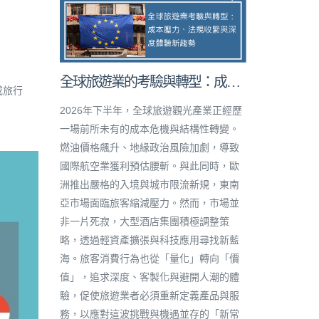
全球旅遊業的考驗與轉型：成本
或旅行
壓力、法規收緊與深度體驗新趨
2026年下半年，全球旅遊觀光產業正經歷
勢
一場前所未有的成本危機與結構性轉變。
燃油價格飆升、地緣政治風險加劇，導致
國際航空業獲利預估腰斬。與此同時，歐
洲推出嚴格的入境與城市限流新規，東南
亞市場面臨旅客縮減壓力。然而，市場並
非一片死寂，大型酒店集團積極調整策
略，透過輕資產擴張與科技應用尋找新藍
海。旅客消費行為也從「量化」轉向「價
值」，追求深度、客製化與避開人潮的體
驗，促使旅遊業者必須重新定義產品與服
務，以應對這波挑戰與機遇並存的「新常