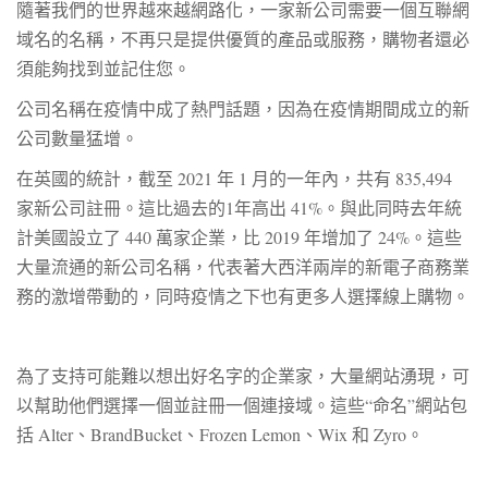
隨著我們的世界越來越網路化，一家新公司需要一個互聯網
域名的名稱，不再只是提供優質的產品或服務，購物者還必
須能夠找到並記住您。
公司名稱在疫情中成了熱門話題，因為在疫情期間成立的新
公司數量猛增。
在英國
的統計，截至 2021 年 1 月的一年內，共有 835,494
家新公司註冊。
這比過去的1年高出 41%。與此同時
去年統
計美國設立了 440 萬家企業，
比 2019 年增加了 24%。這些
大量流通的新公司名稱，代表著大西洋兩岸的新電子商務業
務的激增帶動的，同時疫情之下也有更多人選擇線上購物。
為了支持可能難以想出好名字的企業家，大量網站湧現，可
以幫助他們選擇一個並註冊一個連接域。這些“命名”網站包
括 Alter、BrandBucket、Frozen Lemon、Wix 和 Zyro。