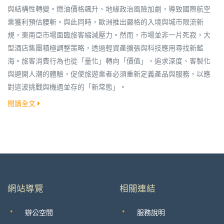
與結構性轉變。燃油價格飆升、地緣政治風險加劇，導致國際航空
業獲利預估腰斬。與此同時，歐洲推出嚴格的入境與城市限流新
規，東南亞市場面臨旅客縮減壓力。然而，市場並非一片死寂，大
型酒店集團積極調整策略，透過輕資產擴張與科技應用尋找新藍
海。旅客消費行為也從「量化」轉向「價值」，追求深度、客製化
與避開人潮的體驗，促使旅遊業者必須重新定義產品與服務，以應
對這波挑戰與機遇並存的「新常態」。
閱讀全文
網站導覽
相關連結
辦公空間
服務說明