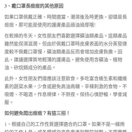
3
、戴口罩長痘痘的其他原因
如果口罩佩戴正確、時間適當、潮濕後及時更換，卻還是長
痘痘，那可能是使用的護膚產品過油過厚哦!
在乾燥的冬天，女性朋友們喜歡選擇礦油類產品。這類產品
雖然能保濕滋潤，但由於佩戴口罩時皮膚表面的水分蒸發速
度較不佩戴口罩慢，礦油類產品反而會增加皮膚負擔。因
此，建議選擇質地輕薄的護膚品，避免使用含礦油、植物
油、矽烷類成分的產品。
此外，女性朋友們還應該注意飲食。多吃富含維生素和纖維
素的蔬菜水果，少食或避免高油高糖、辛辣刺激的食物，不
吸煙、不喝酒。作息規律，不熬夜。保持心情舒暢，學會減
壓。
如何避免悶出痘痘？有這三招！
1、根據自己的工作性質選擇適合的口罩。如果不是一線崗
位的工作人員，或各種感染高危患者到醫院就醫，不需要戴