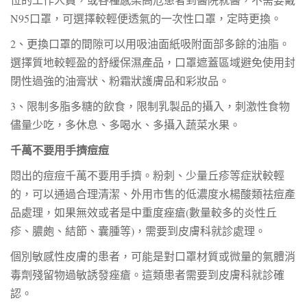
N95口罩，可選擇較輕便透氣的一次性口罩，定時更換。
2、更換口罩的間隙可以用吸油面紙吸附面部多餘的油脂。
選擇質地較輕盈的舒緩保濕產品，口罩遮蓋區域避免使用封
閉性過強的油膏狀、粉霜狀護膚品和彩妝品。
3、限制多脂多糖的飲食，限制乳製品的攝入，刺激性食物
儘量少吃，多休息、多喝水、多攝入蔬菜水果。
千萬不要用手擠痘痘
悶出的痘痘千萬不要用手擠。粉刺、少量丘疹等症狀較輕
的，可以通過合理清潔、外用市售的低濃度水楊酸類祛痘產
品處理，如果無效或者是中重度痤瘡(數量較多的炎性丘
疹、膿皰、結節、囊腫等)，需要到皮膚科就診處理。
個別敏感性皮膚的患者，可能是對口罩材質或微量的氣體消
毒劑殘留物過敏誘發痤瘡。這類患者需要到皮膚科就診確
認。