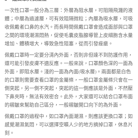
一次性口罩一般分為三層：外層為阻水層，可阻隔飛濺的液
體；中層為過濾層，可有效阻隔微粒；內層為吸水層，可吸
收佩戴者口鼻的水汽。而長時間佩戴口罩會造成面部與口罩
之間的環境潮濕悶熱，促使毛囊皮脂腺導管上皮細胞含水量
增加、體積增大，導致急性阻塞，從而引發痤瘡。
佩戴口罩時一定要分清內外面，否則非但達不到防護作用，
還可能引發皮膚不適反應。一般來說，口罩顏色深的一面為
外面，即阻水層。淺的一面為內面(吸水層)。兩面都是白色
的口罩則需要查看口罩的金屬條，一般口罩金屬條只會在一
側突起，另一側不突起，突起的這一側應該是外面，不然壓
下鼻夾時，無法有效密合。此外，大家還可以結合口罩布面
的褶皺來幫助自己區分，一般褶皺開口向下的為外面。
佩戴口罩的過程中，如口罩內面潮濕，則應該更換口罩；如
感覺潮濕氣悶，可以選擇空曠人少的地方摘掉口罩，休息片
刻。