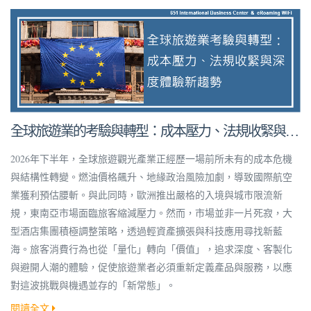
全球旅遊業的考驗與轉型：成本壓力、法規收緊與深
度體驗新趨勢
2026年下半年，全球旅遊觀光產業正經歷一場前所未有的成本危機
與結構性轉變。燃油價格飆升、地緣政治風險加劇，導致國際航空
業獲利預估腰斬。與此同時，歐洲推出嚴格的入境與城市限流新
規，東南亞市場面臨旅客縮減壓力。然而，市場並非一片死寂，大
型酒店集團積極調整策略，透過輕資產擴張與科技應用尋找新藍
海。旅客消費行為也從「量化」轉向「價值」，追求深度、客製化
與避開人潮的體驗，促使旅遊業者必須重新定義產品與服務，以應
對這波挑戰與機遇並存的「新常態」。
閱讀全文