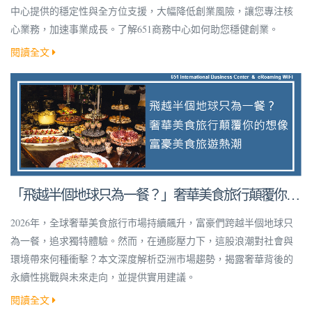
中心提供的穩定性與全方位支援，大幅降低創業風險，讓您專注核
心業務，加速事業成長。了解651商務中心如何助您穩健創業。
閱讀全文
「飛越半個地球只為一餐？」奢華美食旅行顛覆你的
想像！
2026年，全球奢華美食旅行市場持續飆升，富豪們跨越半個地球只
為一餐，追求獨特體驗。然而，在通膨壓力下，這股浪潮對社會與
環境帶來何種衝擊？本文深度解析亞洲市場趨勢，揭露奢華背後的
永續性挑戰與未來走向，並提供實用建議。
閱讀全文