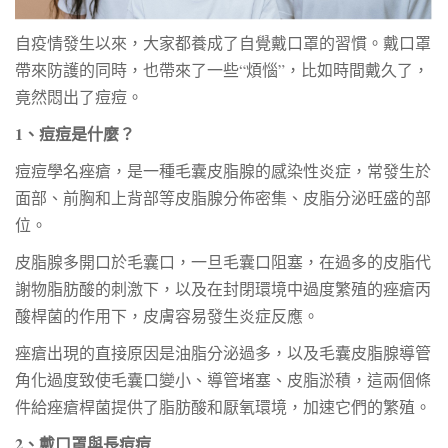
自疫情發生以來，大家都養成了自覺戴口罩的習慣。戴口罩
帶來防護的同時，也帶來了一些“煩惱”，比如時間戴久了，
竟然悶出了痘痘。
1
、痘痘是什麼？
痘痘學名痤瘡，是一種毛囊皮脂腺的感染性炎症，常發生於
面部、前胸和上背部等皮脂腺分佈密集、皮脂分泌旺盛的部
位。
皮脂腺多開口於毛囊口，一旦毛囊口阻塞，在過多的皮脂代
謝物脂肪酸的刺激下，以及在封閉環境中過度繁殖的痤瘡丙
酸桿菌的作用下，皮膚容易發生炎症反應。
痤瘡出現的直接原因是油脂分泌過多，以及毛囊皮脂腺導管
角化過度致使毛囊口變小、導管堵塞、皮脂淤積，這兩個條
件給痤瘡桿菌提供了脂肪酸和厭氧環境，加速它們的繁殖。
2
、戴口罩與長痘痘