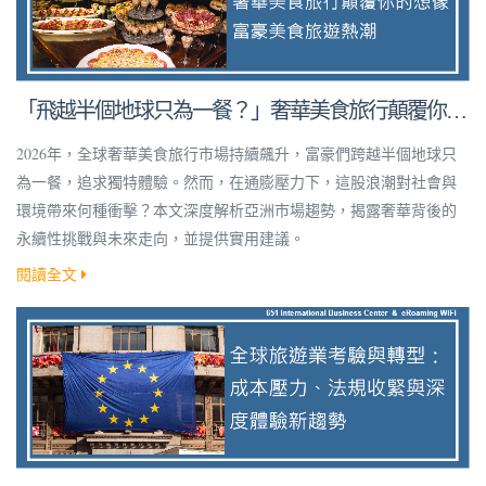
「飛越半個地球只為一餐？」奢華美食旅行顛覆你的
想像！
2026年，全球奢華美食旅行市場持續飆升，富豪們跨越半個地球只
為一餐，追求獨特體驗。然而，在通膨壓力下，這股浪潮對社會與
環境帶來何種衝擊？本文深度解析亞洲市場趨勢，揭露奢華背後的
永續性挑戰與未來走向，並提供實用建議。
閱讀全文