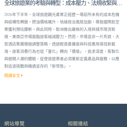
全球旅遊業的考驗與轉型：成本壓力、法規收緊與深
度體驗新趨勢
2026年下半年，全球旅遊觀光產業正經歷一場前所未有的成本危機
與結構性轉變。燃油價格飆升、地緣政治風險加劇，導致國際航空
業獲利預估腰斬。與此同時，歐洲推出嚴格的入境與城市限流新
規，東南亞市場面臨旅客縮減壓力。然而，市場並非一片死寂，大
型酒店集團積極調整策略，透過輕資產擴張與科技應用尋找新藍
海。旅客消費行為也從「量化」轉向「價值」，追求深度、客製化
與避開人潮的體驗，促使旅遊業者必須重新定義產品與服務，以應
對這波挑戰與機遇並存的「新常態」。
閱讀全文
網站導覽
相關連結