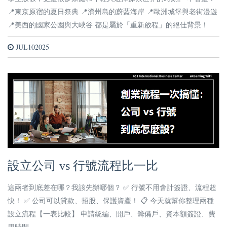
📍東京原宿的夏日祭典 📍濟州島的蔚藍海岸 📍歐洲城堡與老街漫遊
📍美西的國家公園與大峽谷 都是屬於「重新啟程」的絕佳背景！
JUL102025
設立公司 vs 行號流程比一比
這兩者到底差在哪？我該先辦哪個？ ✅ 行號不用會計簽證、流程超
快！ ✅ 公司可以貸款、招股、保護資產！ 📋 今天就幫你整理兩種
設立流程【一表比較】 申請統編、開戶、籌備戶、資本額簽證、費
用時間…