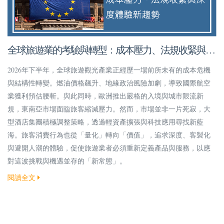
全球旅遊業的考驗與轉型：成本壓力、法規收緊與深
度體驗新趨勢
2026年下半年，全球旅遊觀光產業正經歷一場前所未有的成本危機
與結構性轉變。燃油價格飆升、地緣政治風險加劇，導致國際航空
業獲利預估腰斬。與此同時，歐洲推出嚴格的入境與城市限流新
規，東南亞市場面臨旅客縮減壓力。然而，市場並非一片死寂，大
型酒店集團積極調整策略，透過輕資產擴張與科技應用尋找新藍
海。旅客消費行為也從「量化」轉向「價值」，追求深度、客製化
與避開人潮的體驗，促使旅遊業者必須重新定義產品與服務，以應
對這波挑戰與機遇並存的「新常態」。
閱讀全文