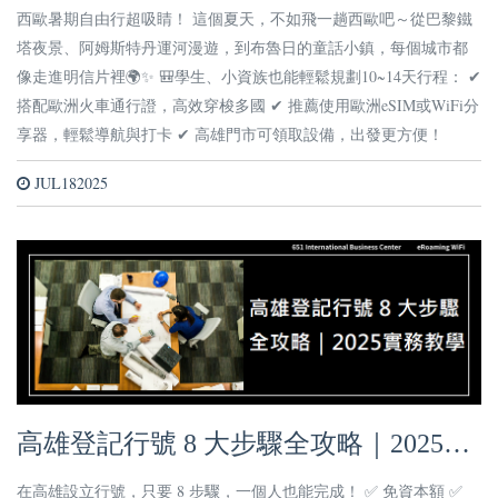
時、荷蘭自由行攻略
西歐暑期自由行超吸睛！ 這個夏天，不如飛一趟西歐吧～從巴黎鐵
塔夜景、阿姆斯特丹運河漫遊，到布魯日的童話小鎮，每個城市都
像走進明信片裡🌍✨ 🎒學生、小資族也能輕鬆規劃10~14天行程： ✔
搭配歐洲火車通行證，高效穿梭多國 ✔ 推薦使用歐洲eSIM或WiFi分
享器，輕鬆導航與打卡 ✔ 高雄門市可領取設備，出發更方便！
JUL182025
高雄登記行號 8 大步驟全攻略｜2025實
務教學
在高雄設立行號，只要 8 步驟，一個人也能完成！ ✅ 免資本額 ✅