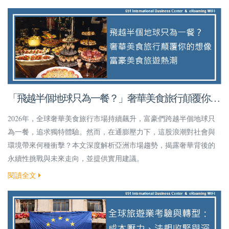
「飛越半個地球只為一餐？」奢華美食旅行顛覆你的
想像！
2026年，全球奢華美食旅行市場持續飆升，富豪們跨越半個地球只
為一餐，追求獨特體驗。然而，在通膨壓力下，這股浪潮對社會與
環境帶來何種衝擊？本文深度解析亞洲市場趨勢，揭露奢華背後的
永續性挑戰與未來走向，並提供實用建議。
閱讀全文