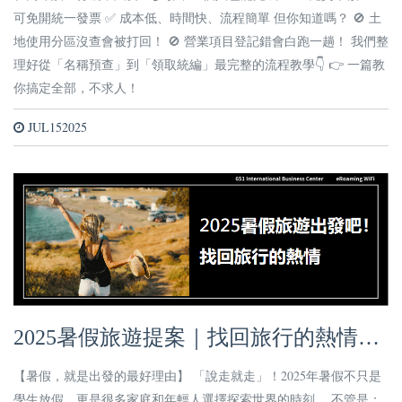
可免開統一發票 ✅ 成本低、時間快、流程簡單 但你知道嗎？ 🚫 土
地使用分區沒查會被打回！ 🚫 營業項目登記錯會白跑一趟！ 我們整
理好從「名稱預查」到「領取統編」最完整的流程教學👇 👉 一篇教
你搞定全部，不求人！
JUL152025
2025暑假旅遊提案｜找回旅行的熱情，
出發吧！
【暑假，就是出發的最好理由】 「說走就走」！2025年暑假不只是
學生放假，更是很多家庭和年輕人選擇探索世界的時刻。 不管是：