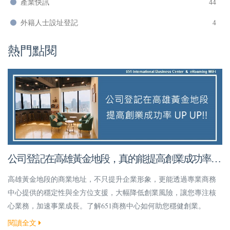
產業快訊
44
外籍人士設址登記
4
熱門點閱
公司登記在高雄黃金地段，真的能提高創業成功率
嗎？
高雄黃金地段的商業地址，不只提升企業形象，更能透過專業商務
中心提供的穩定性與全方位支援，大幅降低創業風險，讓您專注核
心業務，加速事業成長。了解651商務中心如何助您穩健創業。
閱讀全文