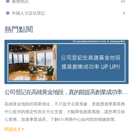
產業快訊
44
外籍人士設址登記
4
熱門點閱
公司登記在高雄黃金地段，真的能提高創業成功率
嗎？
高雄黃金地段的商業地址，不只提升企業形象，更能透過專業商務
中心提供的穩定性與全方位支援，大幅降低創業風險，讓您專注核
心業務，加速事業成長。了解651商務中心如何助您穩健創業。
閱讀全文