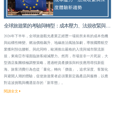
全球旅遊業的考驗與轉型：成本壓力、法規收緊與深
度體驗新趨勢
2026年下半年，全球旅遊觀光產業正經歷一場前所未有的成本危機
與結構性轉變。燃油價格飆升、地緣政治風險加劇，導致國際航空
業獲利預估腰斬。與此同時，歐洲推出嚴格的入境與城市限流新
規，東南亞市場面臨旅客縮減壓力。然而，市場並非一片死寂，大
型酒店集團積極調整策略，透過輕資產擴張與科技應用尋找新藍
海。旅客消費行為也從「量化」轉向「價值」，追求深度、客製化
與避開人潮的體驗，促使旅遊業者必須重新定義產品與服務，以應
對這波挑戰與機遇並存的「新常態」。
閱讀全文