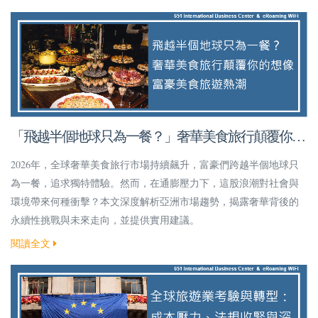
「飛越半個地球只為一餐？」奢華美食旅行顛覆你的
想像！
2026年，全球奢華美食旅行市場持續飆升，富豪們跨越半個地球只
為一餐，追求獨特體驗。然而，在通膨壓力下，這股浪潮對社會與
環境帶來何種衝擊？本文深度解析亞洲市場趨勢，揭露奢華背後的
永續性挑戰與未來走向，並提供實用建議。
閱讀全文