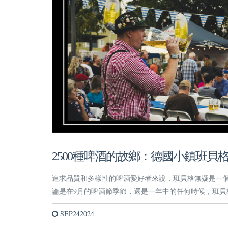
2500種啤酒的故鄉：德國小鎮班貝
追求品質和多樣性的啤酒愛好者來說，班貝格無疑是一
論是在9月的啤酒節季節，還是一年中的任何時候，班
SEP242024