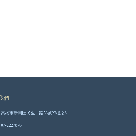
我們
高雄市新興區民生一路56號22樓之8
07-2227876