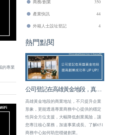
商務/創業
350
產業快訊
44
外籍人士設址登記
4
熱門點閱
域的專業
公司登記在高雄黃金地段，真的
能提高創業成功率嗎？
高雄黃金地段的商業地址，不只提升企業
形象，更能透過專業商務中心提供的穩定
性與全方位支援，大幅降低創業風險，讓
您專注核心業務，加速事業成長。了解651
商務中心如何助您穩健創業。