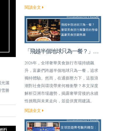
閱讀全文
「飛越半個地球只為一餐？」奢
華美食旅行顛覆你的想像！
2026年，全球奢華美食旅行市場持續飆
升，富豪們跨越半個地球只為一餐，追求
獨特體驗。然而，在通膨壓力下，這股浪
陽光灑
潮對社會與環境帶來何種衝擊？本文深度
滑雪勝
解析亞洲市場趨勢，揭露奢華背後的永續
性挑戰與未來走向，並提供實用建議。
閱讀全文