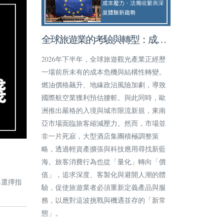
全球旅遊業的考驗與轉型：成本
壓力、法規收緊與深度體驗新趨
2026年下半年，全球旅遊觀光產業正經歷
勢
一場前所未有的成本危機與結構性轉變。
燃油價格飆升、地緣政治風險加劇，導致
國際航空業獲利預估腰斬。與此同時，歐
洲推出嚴格的入境與城市限流新規，東南
亞市場面臨旅客縮減壓力。然而，市場並
非一片死寂，大型酒店集團積極調整策
略，透過輕資產擴張與科技應用尋找新藍
海。旅客消費行為也從「量化」轉向「價
值」，追求深度、客製化與避開人潮的體
與選擇指
驗，促使旅遊業者必須重新定義產品與服
務，以應對這波挑戰與機遇並存的「新常
態」。