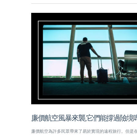
廉價航空風暴來襲,它們能撐過險境嗎
廉價航空為許多民眾帶來了易於實現的遠程旅行。但是