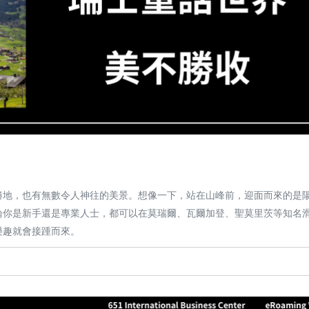
勝地，也有無數令人神往的美景。想像一下，站在山峰前，迎面而來的是
論你是新手還是專業人士，都可以在莫瑞爾、瓦爾加登、聖莫里茨等知名
樂趣就會接踵而來。